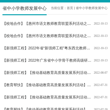
省中小学教师发展中心
当前位置：
首页
省中小学教师发展中心
【
校地合作
】
【惠州市语文教师教育联盟系列活动之二十七】四川师范大学李华平教授应邀来校开展“语文统编版教材项目式学习的开展研究”专题讲座
2022-10-13
【
校地合作
】
【惠州市语文教师教育联盟系列活动之二十八】西南大学荣维东教授应邀来校开展“初中语文写作教学新理念案例分析”培训讲座
2022-10-13
【
新强师工程
】
2022年省“新强师工程”粤东西北教师轮训项目初中语文骨干教师培训集中面授圆满结束
2022-10-13
【
新强师工程
】
2022年广东省中小学骨干教师高级研修班（道德与法治）顺利开班
2022-10-13
【
新强师工程
】
【推动基础教育高质量发展系列活动】全口径全方位融入式帮扶粤东粤西粤北地区惠州市校本研修负责人培训班（惠州市“三区”校本研修负责人培训班）开班
2022-08-07
【
教育帮扶
】
【推动基础教育高质量发展系列活动】强师培训 封闭赋能
2022-07-31
【
新强师工程
】
【推动基础教育高质量发展系列活动】强师培训 封闭赋能
2022-07-31
【
教育帮扶
】
【推动基础教育高质量发展系列活动】全口径全方位融入式帮扶粤东粤西粤北地区高中教师培训班(惠州市“三区”高中教师培训班)顺利开班
2022-07-20