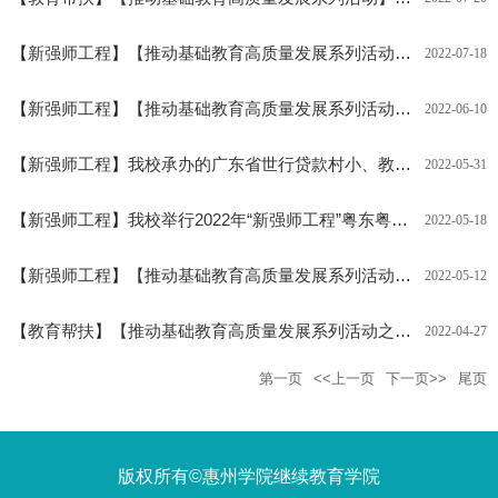
【
新强师工程
】
【推动基础教育高质量发展系列活动】粤东粤西粤北地区教师全员轮训项目中小教学教研质量提升培训班、德育工作创新专题培训班在我校开班
2022-07-18
【
新强师工程
】
【推动基础教育高质量发展系列活动】我校一省级培训项目获绩效评估优秀
2022-06-10
【
新强师工程
】
我校承办的广东省世行贷款村小、教学点教师全科教学能力提升培训项目圆满收官
2022-05-31
【
新强师工程
】
我校举行2022年“新强师工程”粤东粤西粤北地区教师全员轮训项目方案论证会
2022-05-18
【
新强师工程
】
【推动基础教育高质量发展系列活动】我校举行2022年“新强师工程”粤东粤西粤北地区教师全员轮训项目方案论证会
2022-05-12
【
教育帮扶
】
【推动基础教育高质量发展系列活动之六】郑文率队走访惠州市教育局共商基础教育高质量发展工作
2022-04-27
第一页
<<上一页
下一页>>
尾页
版权所有©惠州学院继续教育学院