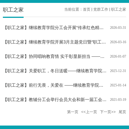
职工之家
当前位置：
首页
党群工作
职工之家
【
职工之家
】
继续教育学院分工会开展“传承红色精神 凝聚奋进力量”职工小家主题活动
2026-03-31
【
职工之家
】
继续教育学院开展3月主题党日暨“职工小家”观影活动
2026-03-16
【
职工之家
】
协同唱响教育情 实干彰显新担当 ——继续教育学院喜获合唱比赛特殊贡献奖
2026-01-07
【
职工之家
】
关爱职工，冬日送暖——继续教育学院工会“职工小家”举办关爱慰问活动
2025-12-31
【
职工之家
】
前行无畏，关爱在 ——继续教育学院工会“职工小家”举办关爱慰问活动
2025-01-14
【
职工之家
】
教辅分工会举行会员大会和新一届工会委员会第一次会议
2021-03-19
第一页
<<上一页
下一页>>
尾页