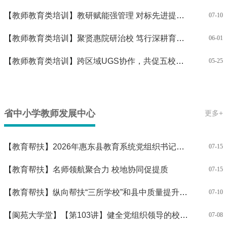
【
教师教育类培训
】
教研赋能强管理 对标先进提质效
07-10
【
教师教育类培训
】
聚贤惠院研治校 笃行深耕育新程—— 2026年惠州市初中校长任职资格培训班在我校开班
06-01
【
教师教育类培训
】
跨区域UGS协作，共促五校小学语文教师教学技能提升
05-25
省中小学教师发展中心
更多+
【
教育帮扶
】
2026年惠东县教育系统党组织书记、校长读书班在我校开班
07-15
【
教育帮扶
】
名师领航聚合力 校地协同促提质
07-15
【
教育帮扶
】
纵向帮扶“三所学校”和县中质量提升工程—— 2026年惠东县、博罗县中小学教学副校长综合能力提升培训在我校开班
07-10
【
阆苑大学堂
】
【第103讲】健全党组织领导的校长负责制 筑牢学校发展政治根基
07-08