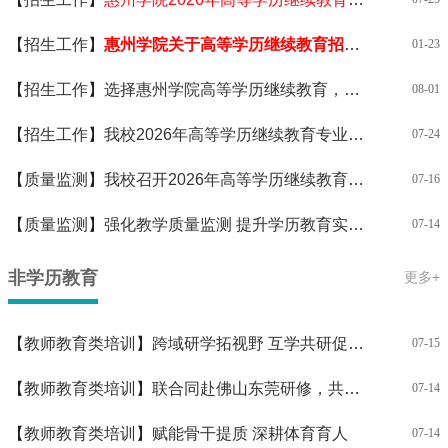
【
招生工作
】
惠州学院关于高等学历继续教育招生、收费的严正声明
01-23
【
招生工作
】
选择惠州学院高等学历继续教育，成就你的卓越未来！
08-01
【
招生工作
】
我校2026年高等学历继续教育专业和校外教学点顺利通过教育部备案
07-24
【
质量监测
】
我校召开2026年高等学历继续教育校外教学点工作会议
07-16
【
质量监测
】
强化教学质量监测 提升学历教育实效—— 我院有序开展二级学院调研指导工作
07-14
非学历教育
更多+
【
教师教育类培训
】
跨域研学拓视野 互学共研促提升
07-15
【
教师教育类培训
】
联合同赴佛山东莞研修，共促教师教学策略提升
07-14
【
教师教育类培训
】
赋能骨干提质 深耕体育育人
07-14