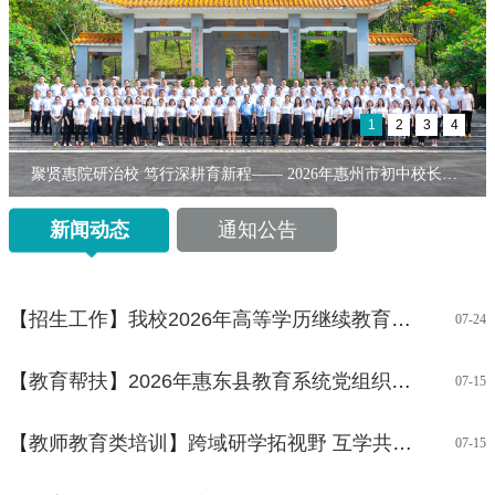
1
2
3
4
聚贤惠院研治校 笃行深耕育新程—— 2026年惠州市初中校长任职资格培训班在我校开班
新闻动态
通知公告
【
招生工作
】
我校2026年高等学历继续教育专业和校外教学点顺利通过教育部备案
07-24
【
教育帮扶
】
2026年惠东县教育系统党组织书记、校长读书班在我校开班
07-15
【
教师教育类培训
】
跨域研学拓视野 互学共研促提升
07-15