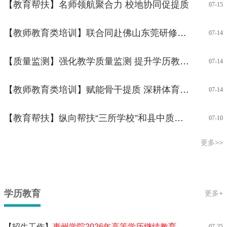
【
教育帮扶
】
名师领航聚合力 校地协同促提质
07-15
【
教师教育类培训
】
联合同赴佛山东莞研修，共促教师教学策略提升
07-14
【
质量监测
】
强化教学质量监测 提升学历教育实效—— 我院有序开展二级学院调研指导工作
07-14
【
教师教育类培训
】
赋能骨干提质 深耕体育育人
07-14
【
教育帮扶
】
纵向帮扶“三所学校”和县中质量提升工程—— 2026年惠东县、博罗县中小学教学副校长综合能力提升培训在我校开班
07-10
更多>>
学历教育
更多+
【
招生工作
】
惠州学院2026年高等学历继续教育招生简章
07-25