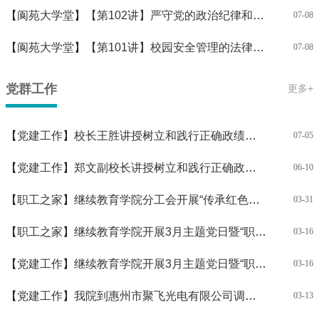
【
阆苑大学堂
】
【第102讲】严守党的政治纪律和政治规矩 筑牢校园清廉办学制度防线 做政治上的“明白人”
07-08
【
阆苑大学堂
】
【第101讲】校园安全管理的法律底线与操作细节
07-08
党群工作
更多+
【
党建工作
】
校长王胜讲授树立和践行正确政绩观专题党课
07-05
【
党建工作
】
郑文副校长讲授树立和践行正确政绩观专题党课
06-10
【
职工之家
】
继续教育学院分工会开展“传承红色精神 凝聚奋进力量”职工小家主题活动
03-31
【
职工之家
】
继续教育学院开展3月主题党日暨“职工小家”观影活动
03-16
【
党建工作
】
继续教育学院开展3月主题党日暨“职工小家”观影活动
03-16
【
党建工作
】
我院到惠州市聚飞光电有限公司调研交流
03-13