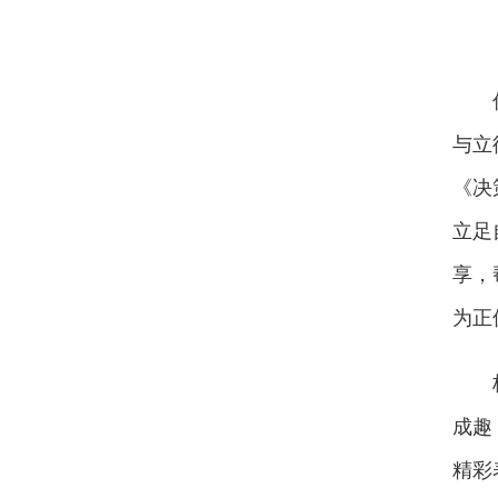
与立
《决
立足
享，
为正
成趣
精彩