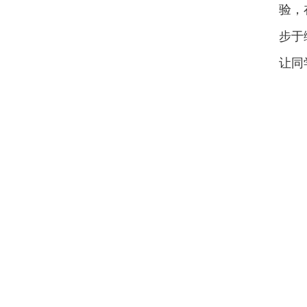
验，
步于
让同