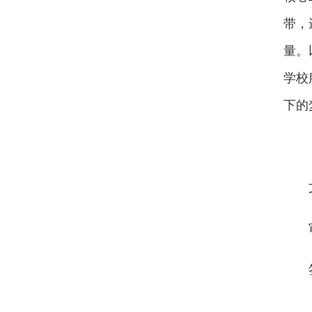
带，
量。
学校
下的