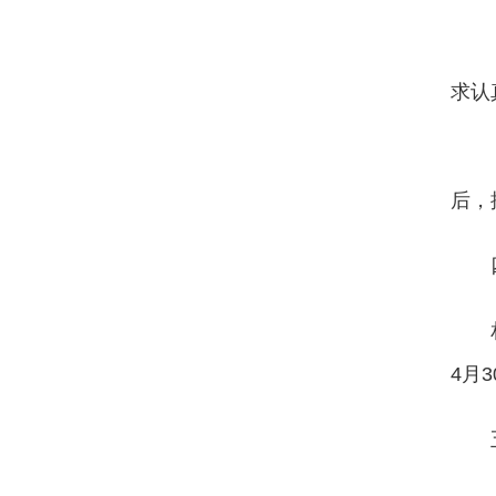
求认
后，
4月