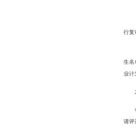
行复
生名
业计
请评