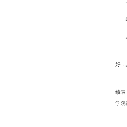
好，
绩表
学院